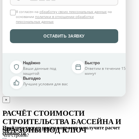
Я согласен на
обработку своих персональных данных
на
основании
политики в отношении обработки
персональных данных
ОСТАВИТЬ ЗАЯВКУ
Надёжно
Быстро
Ваши данные под
Ответим в течение 15
защитой
минут
Выгодно
Лучшие условия для вас
×
РАСЧЁТ СТОИМОСТИ
СТРОИТЕЛЬСТВА БАССЕЙНА И
Пройдите тест из шести вопросов и получите расчет
SPA-ЗОНЫ ПОД КЛЮЧ
Осталось 6 вопросов из 6
стоимости
Что строим?