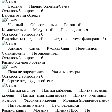
Бассейн
Парная (Хаммам/Сауна)
Осталось 5 вопроса из 6
Выберите тип объекта
Частный
Общественный
Бетонный
Композитный
Модульный
Не определился
Осталось 4 вопроса из 6
Вид объекта
(вид вашей парной*)
(по системе фильтрации*)
Хаммам
Сауна
Русская баня
Переливной
Скиммерный
Не определился
Осталось 3 вопроса из 6
Размер будущего объекта
Пока не определился
Указать размеры
Осталось 2 вопроса из 6
Выберите отделку для объекта
Плитка-кирпич
Плитка-кабанчик
Плитка тесаный
камень
Плитка - имитация дерева
Плитка - имитация
мрамора
Фасонные изделия
Мозайка (мозаичное пано)
Натуральный камень
Не определился
Керамогранит
Мозайка
Пленка ПВХ
Не